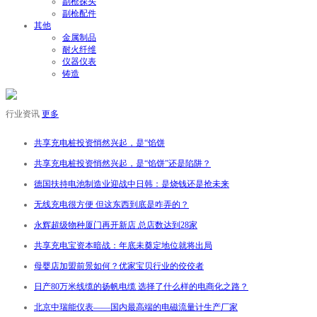
副枪探头
副枪配件
其他
金属制品
耐火纤维
仪器仪表
铸造
行业资讯
更多
共享充电桩投资悄然兴起，是“馅饼
共享充电桩投资悄然兴起，是“馅饼”还是陷阱？
德国扶持电池制造业迎战中日韩：是烧钱还是抢未来
无线充电很方便 但这东西到底是咋弄的？
永辉超级物种厦门再开新店 总店数达到28家
共享充电宝资本暗战：年底未奠定地位就将出局
母婴店加盟前景如何？优家宝贝行业的佼佼者
日产80万米线缆的扬帆电缆 选择了什么样的电商化之路？
北京中瑞能仪表——国内最高端的电磁流量计生产厂家