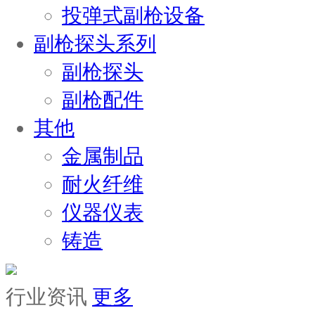
投弹式副枪设备
副枪探头系列
副枪探头
副枪配件
其他
金属制品
耐火纤维
仪器仪表
铸造
行业资讯
更多