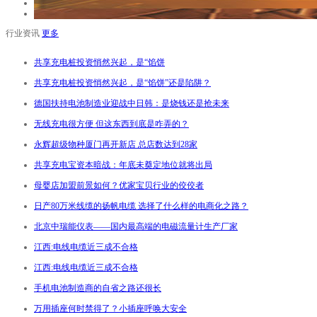
行业资讯
更多
共享充电桩投资悄然兴起，是“馅饼
共享充电桩投资悄然兴起，是“馅饼”还是陷阱？
德国扶持电池制造业迎战中日韩：是烧钱还是抢未来
无线充电很方便 但这东西到底是咋弄的？
永辉超级物种厦门再开新店 总店数达到28家
共享充电宝资本暗战：年底未奠定地位就将出局
母婴店加盟前景如何？优家宝贝行业的佼佼者
日产80万米线缆的扬帆电缆 选择了什么样的电商化之路？
北京中瑞能仪表——国内最高端的电磁流量计生产厂家
江西:电线电缆近三成不合格
江西:电线电缆近三成不合格
手机电池制造商的自省之路还很长
万用插座何时禁得了？小插座呼唤大安全