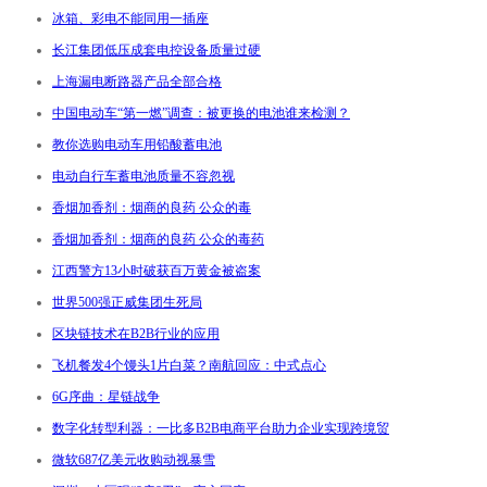
冰箱、彩电不能同用一插座
长江集团低压成套电控设备质量过硬
上海漏电断路器产品全部合格
中国电动车“第一燃”调查：被更换的电池谁来检测？
教你选购电动车用铅酸蓄电池
电动自行车蓄电池质量不容忽视
香烟加香剂：烟商的良药 公众的毒
香烟加香剂：烟商的良药 公众的毒药
江西警方13小时破获百万黄金被盗案
世界500强正威集团生死局
区块链技术在B2B行业的应用
飞机餐发4个馒头1片白菜？南航回应：中式点心
6G序曲：星链战争
数字化转型利器：一比多B2B电商平台助力企业实现跨境贸
微软687亿美元收购动视暴雪