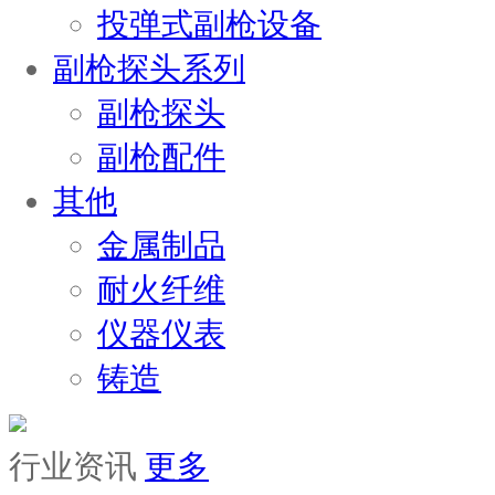
投弹式副枪设备
副枪探头系列
副枪探头
副枪配件
其他
金属制品
耐火纤维
仪器仪表
铸造
行业资讯
更多