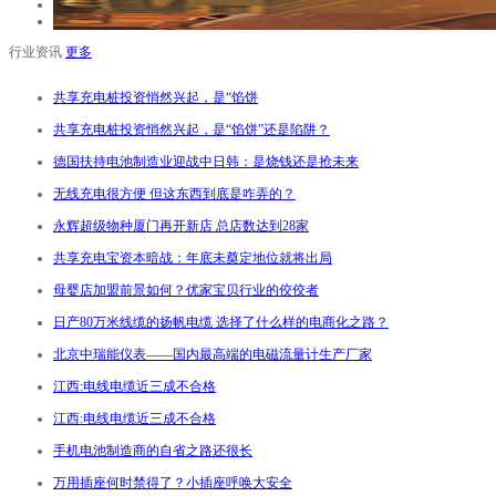
行业资讯
更多
共享充电桩投资悄然兴起，是“馅饼
共享充电桩投资悄然兴起，是“馅饼”还是陷阱？
德国扶持电池制造业迎战中日韩：是烧钱还是抢未来
无线充电很方便 但这东西到底是咋弄的？
永辉超级物种厦门再开新店 总店数达到28家
共享充电宝资本暗战：年底未奠定地位就将出局
母婴店加盟前景如何？优家宝贝行业的佼佼者
日产80万米线缆的扬帆电缆 选择了什么样的电商化之路？
北京中瑞能仪表——国内最高端的电磁流量计生产厂家
江西:电线电缆近三成不合格
江西:电线电缆近三成不合格
手机电池制造商的自省之路还很长
万用插座何时禁得了？小插座呼唤大安全