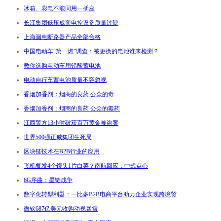
冰箱、彩电不能同用一插座
长江集团低压成套电控设备质量过硬
上海漏电断路器产品全部合格
中国电动车“第一燃”调查：被更换的电池谁来检测？
教你选购电动车用铅酸蓄电池
电动自行车蓄电池质量不容忽视
香烟加香剂：烟商的良药 公众的毒
香烟加香剂：烟商的良药 公众的毒药
江西警方13小时破获百万黄金被盗案
世界500强正威集团生死局
区块链技术在B2B行业的应用
飞机餐发4个馒头1片白菜？南航回应：中式点心
6G序曲：星链战争
数字化转型利器：一比多B2B电商平台助力企业实现跨境贸
微软687亿美元收购动视暴雪